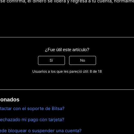
 se confirma, el dinero se libera y regresa a tu cuenta, normalm
¿Fue útil este artículo?
Sí
No
Usuarios a los que les pareció útil: 8 de 18
cionados
ctar con el soporte de Bitsa?
rechazado mi pago con tarjeta?
uede bloquear o suspender una cuenta?