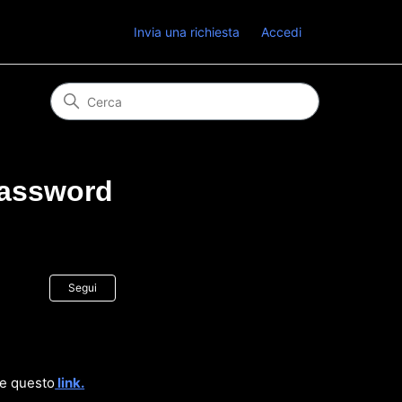
Invia una richiesta
Accedi
password
Non ancora seguito da nessuno
Segui
te questo
link.