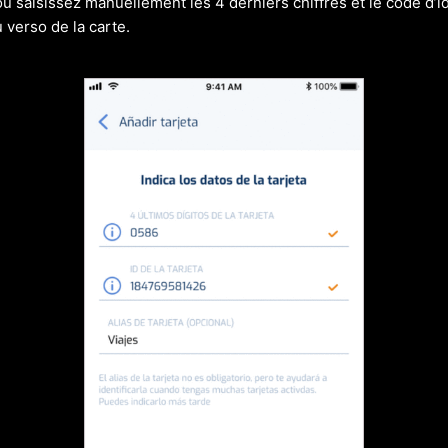
ou saisissez manuellement les 4 derniers chiffres et le code d’id
 verso de la carte.