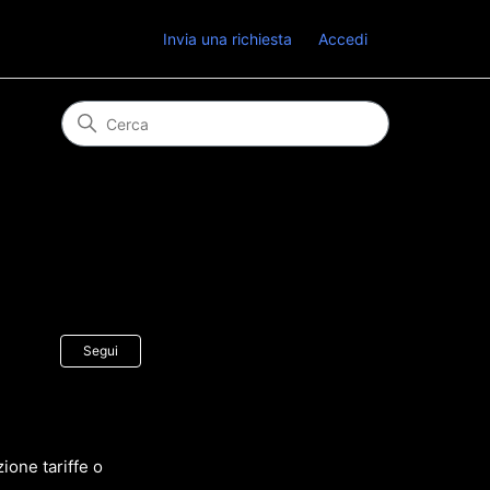
Invia una richiesta
Accedi
Non ancora seguito da nessuno
Segui
zione tariffe o