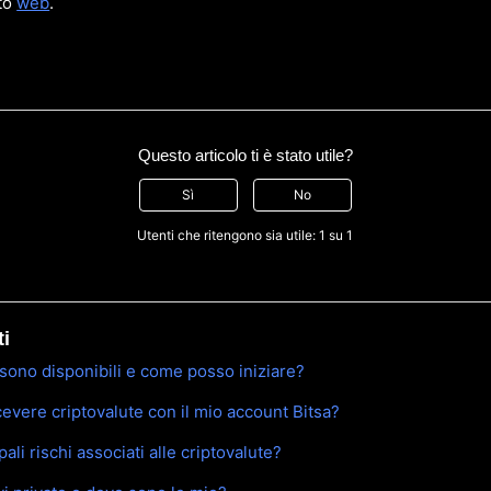
ito
web
.
Questo articolo ti è stato utile?
Sì
No
Utenti che ritengono sia utile: 1 su 1
ti
 sono disponibili e come posso iniziare?
cevere criptovalute con il mio account Bitsa?
pali rischi associati alle criptovalute?