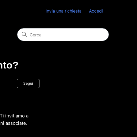
Invia una richiesta
Accedi
nto?
Non ancora seguito da nessuno
Segui
 Ti invitiamo a
i associate.